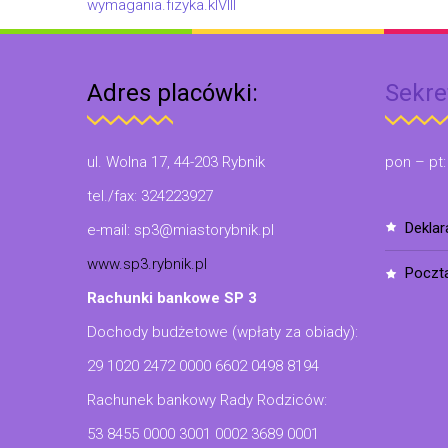
wymagania.fizyka.klVIII
Adres placówki:
Sekre
ul. Wolna 17, 44-203 Rybnik
pon – pt:
tel./fax: 324223927
dekla
e-mail: sp3@miastorybnik.pl
www.sp3.rybnik.pl
poczt
Rachunki bankowe SP 3
Dochody budżetowe (wpłaty za obiady):
29 1020 2472 0000 6602 0498 8194
Rachunek bankowy Rady Rodziców:
53 8455 0000 3001 0002 3689 0001