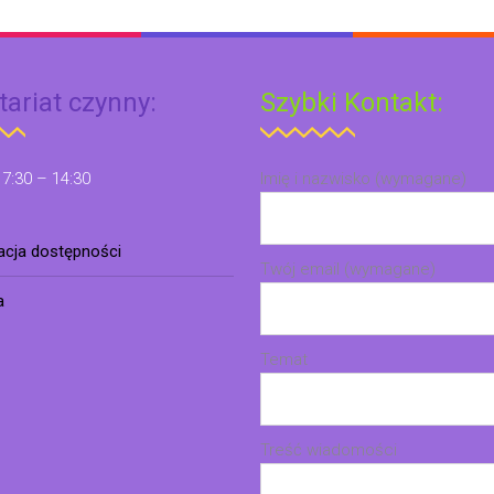
tariat czynny:
Szybki Kontakt:
 7:30 – 14:30
Imię i nazwisko (wymagane)
racja dostępności
Twój email (wymagane)
a
Temat
Treść wiadomości