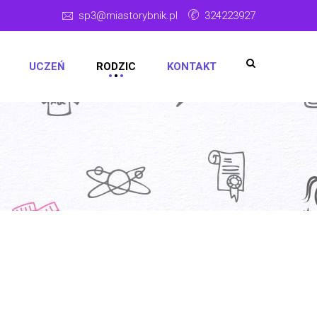
sp3@miastorybnik.pl
324223927
UCZEŃ
RODZIC
KONTAKT