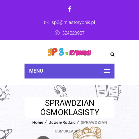
sp3@miastorybnik.pl
324223927
MENU
SPRAWDZIAN
ÓSMOKLASISTY
Home
Uczeń/Rodzic
SPRAWDZIAN
ÓSMOKLASISTY