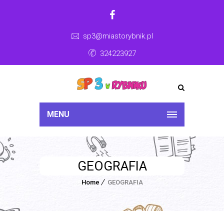
sp3@miastorybnik.pl
324223927
MENU
GEOGRAFIA
Home
GEOGRAFIA