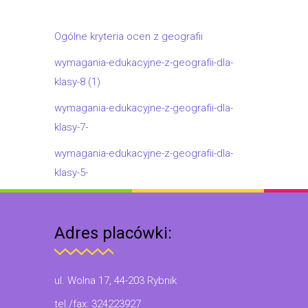
Ogólne kryteria ocen z geografii
wymagania-edukacyjne-z-geografii-dla-
klasy-8 (1)
wymagania-edukacyjne-z-geografii-dla-
klasy-7-
wymagania-edukacyjne-z-geografii-dla-
klasy-5-
Adres placówki:
ul. Wolna 17, 44-203 Rybnik
tel./fax: 324223927