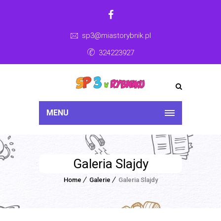
sp3@miastorybnik.pl
324223927
MENU
Galeria Slajdy
Home
Galerie
Galeria Slajdy