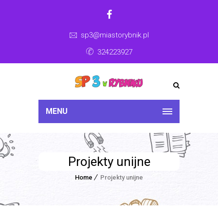
sp3@miastorybnik.pl
324223927
MENU
Projekty unijne
Home
Projekty unijne