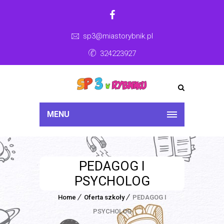
sp3@miastorybnik.pl
324223927
MENU
PEDAGOG I
PSYCHOLOG
Home
Oferta szkoły
PEDAGOG I
PSYCHOLOG