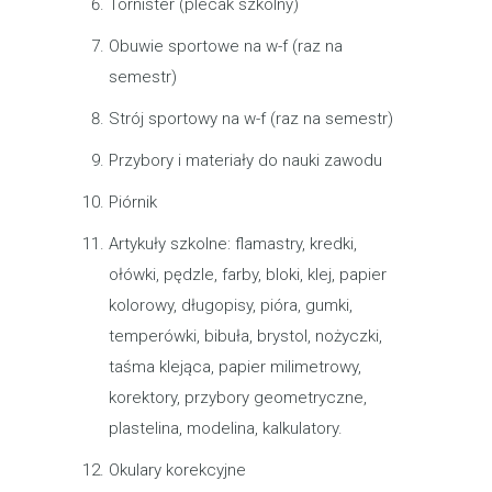
Tornister (plecak szkolny)
Obuwie sportowe na w-f (raz na
semestr)
Strój sportowy na w-f (raz na semestr)
Przybory i materiały do nauki zawodu
Piórnik
Artykuły szkolne: flamastry, kredki,
ołówki, pędzle, farby, bloki, klej, papier
kolorowy, długopisy, pióra, gumki,
temperówki, bibuła, brystol, nożyczki,
taśma klejąca, papier milimetrowy,
korektory, przybory geometryczne,
plastelina, modelina, kalkulatory.
Okulary korekcyjne