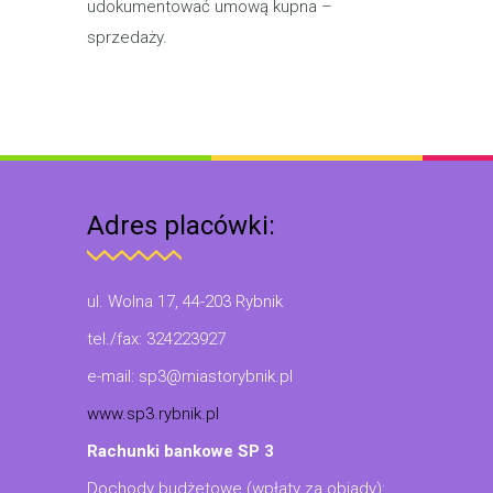
udokumentować umową kupna –
sprzedaży.
Adres placówki:
ul. Wolna 17, 44-203 Rybnik
tel./fax: 324223927
e-mail: sp3@miastorybnik.pl
www.sp3.rybnik.pl
Rachunki bankowe SP 3
Dochody budżetowe (wpłaty za obiady):