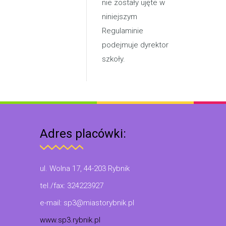
nie zostały ujęte w
niniejszym
Regulaminie
podejmuje dyrektor
szkoły.
Adres placówki:
ul. Wolna 17, 44-203 Rybnik
tel./fax: 324223927
e-mail: sp3@miastorybnik.pl
www.sp3.rybnik.pl