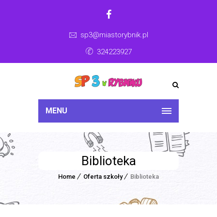
sp3@miastorybnik.pl
324223927
MENU
Biblioteka
Home
Oferta szkoły
Biblioteka