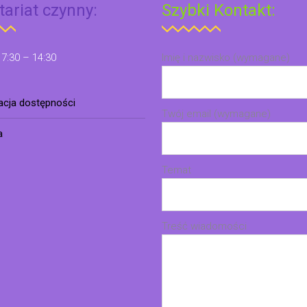
tariat czynny:
Szybki Kontakt:
 7:30 – 14:30
Imię i nazwisko (wymagane)
racja dostępności
Twój email (wymagane)
a
Temat
Treść wiadomości