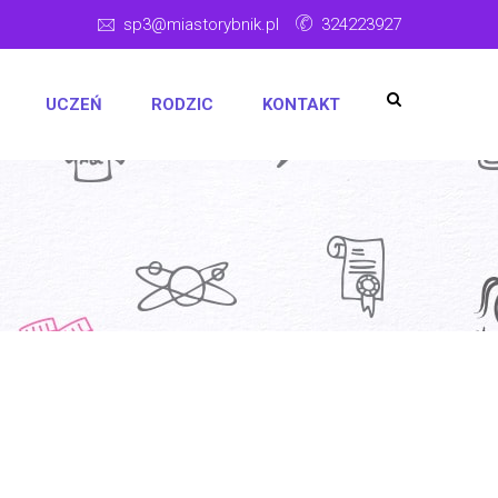
sp3@miastorybnik.pl
324223927
UCZEŃ
RODZIC
KONTAKT