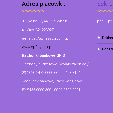
Adres placówki:
Sekre
ul. Wolna 17, 44-203 Rybnik
pon – pt:
tel./fax: 324223927
dekla
e-mail: sp3@miastorybnik.pl
www.sp3.rybnik.pl
poczt
Rachunki bankowe SP 3
Dochody budżetowe (wpłaty za obiady):
29 1020 2472 0000 6602 0498 8194
Rachunek bankowy Rady Rodziców:
53 8455 0000 3001 0002 3689 0001