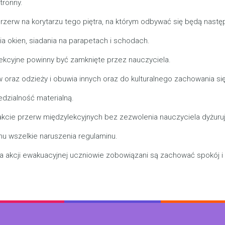
tronny.
rw na korytarzu tego piętra, na którym odbywać się będą następ
 okien, siadania na parapetach i schodach.
lekcyjne powinny być zamknięte przez nauczyciela.
oraz odzieży i obuwia innych oraz do kulturalnego zachowania się
zialność materialną.
akcie przerw międzylekcyjnych bez zezwolenia nauczyciela dyżuru
mu wszelkie naruszenia regulaminu.
a akcji ewakuacyjnej uczniowie zobowiązani są zachować spokój 