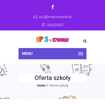
sp3@miastorybnik.pl
324223927
MENU
Oferta szkoły
Home
Oferta szkoły