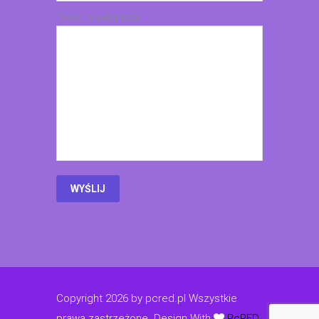
Treść wiadomości
Copyright 2026 by pcred.pl Wszystkie
prawa zastrzeżone.
Design With
PcRED