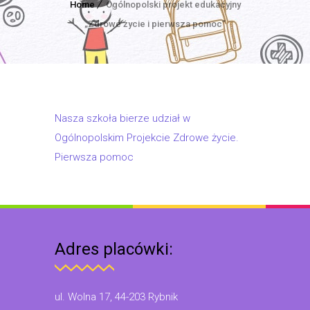
Home
Ogólnopolski projekt edukacyjny
„Zdrowe życie i pierwsza pomoc”
Nasza szkoła bierze udział w
Ogólnopolskim Projekcie Zdrowe życie.
Pierwsza pomoc
Adres placówki:
ul. Wolna 17, 44-203 Rybnik