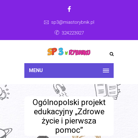
sp3@miastorybnik.pl
324223927
MENU
Ogólnopolski projekt
edukacyjny „Zdrowe
życie i pierwsza
pomoc”