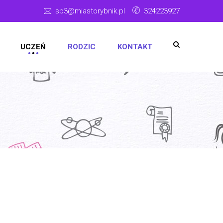
sp3@miastorybnik.pl
324223927
UCZEŃ
RODZIC
KONTAKT