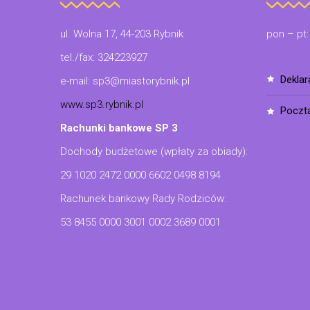
ul. Wolna 17, 44-203 Rybnik
pon – pt:
tel./fax: 324223927
dekla
e-mail: sp3@miastorybnik.pl
www.sp3.rybnik.pl
poczt
Rachunki bankowe SP 3
Dochody budżetowe (wpłaty za obiady):
29 1020 2472 0000 6602 0498 8194
Rachunek bankowy Rady Rodziców:
53 8455 0000 3001 0002 3689 0001