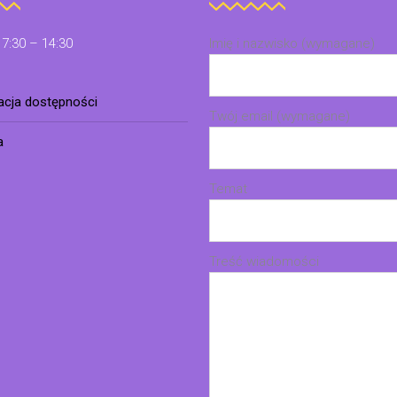
 7:30 – 14:30
Imię i nazwisko (wymagane)
racja dostępności
Twój email (wymagane)
a
Temat
Treść wiadomości