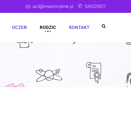
sp3@miastorybnik.pl
324223927
UCZEŃ
RODZIC
KONTAKT