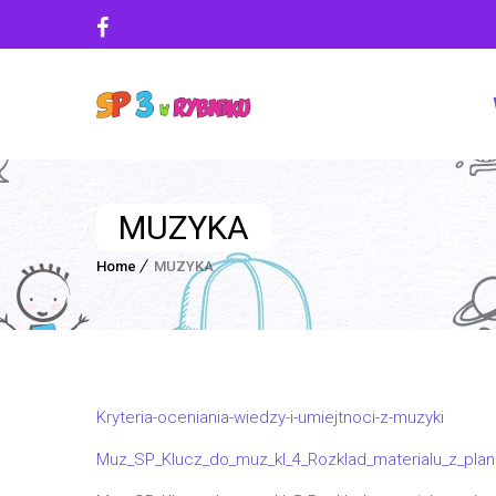
MUZYKA
Home
MUZYKA
Kryteria-oceniania-wiedzy-i-umiejtnoci-z-muzyki
Muz_SP_Klucz_do_muz_kl_4_Rozklad_materialu_z_pl