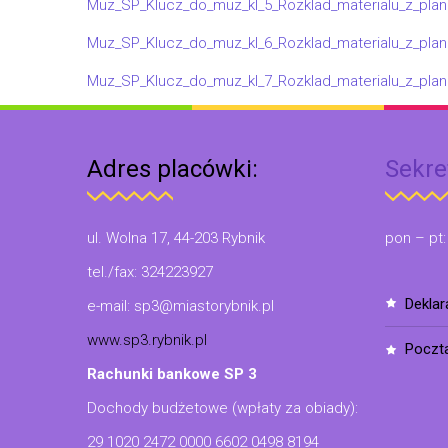
Muz_SP_Klucz_do_muz_kl_5_Rozklad_materialu_z_pl
Muz_SP_Klucz_do_muz_kl_6_Rozklad_materialu_z_pl
Muz_SP_Klucz_do_muz_kl_7_Rozklad_materialu_z_pl
Adres placówki:
Sekre
ul. Wolna 17, 44-203 Rybnik
pon – pt:
tel./fax: 324223927
dekla
e-mail: sp3@miastorybnik.pl
www.sp3.rybnik.pl
poczt
Rachunki bankowe SP 3
Dochody budżetowe (wpłaty za obiady):
29 1020 2472 0000 6602 0498 8194