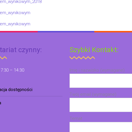
anem_wynikowym_2018
anem_wynikowym
anem_wynikowym
tariat czynny:
Szybki Kontakt:
 7:30 – 14:30
Imię i nazwisko (wymagane)
racja dostępności
Twój email (wymagane)
a
Temat