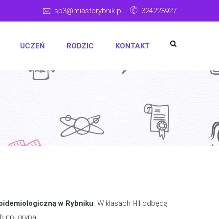
sp3@miastorybnik.pl
324223927
UCZEŃ
RODZIC
KONTAKT
Epidemiologiczną w Rybniku
. W klasach I-III odbędą
ób np; grypa.