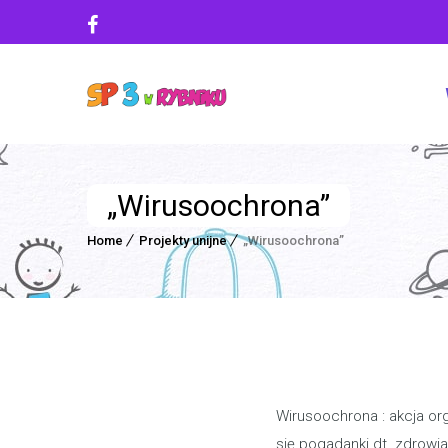
„Wirusoochrona”
Home
Projekty unijne
„Wirusoochrona”
Wirusoochrona : akcja or
się pogadanki dt. zdrowi