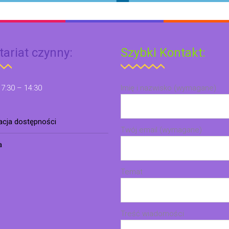
tariat czynny:
Szybki Kontakt:
 7:30 – 14:30
Imię i nazwisko (wymagane)
racja dostępności
Twój email (wymagane)
a
Temat
Treść wiadomości