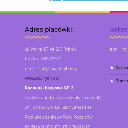
Adres placówki:
Sekre
ul. Wolna 17, 44-203 Rybnik
pon – pt:
tel./fax: 324223927
dekla
e-mail: sp3@miastorybnik.pl
www.sp3.rybnik.pl
poczt
Rachunki bankowe SP 3
Dochody budżetowe (wpłaty za obiady):
29 1020 2472 0000 6602 0498 8194
Rachunek bankowy Rady Rodziców:
53 8455 0000 3001 0002 3689 0001