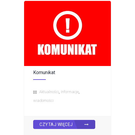
Komunikat
,
,
Aktualności
Informacje
wiadomości
CZYTAJ WIĘCEJ