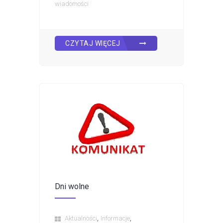
wiadomości
CZYTAJ WIĘCEJ
Dni wolne
,
,
Aktualności
Informacje