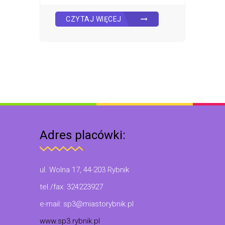
CZYTAJ WIĘCEJ
Adres placówki:
ul. Wolna 17, 44-203 Rybnik
tel./fax: 324223927
e-mail: sp3@miastorybnik.pl
www.sp3.rybnik.pl