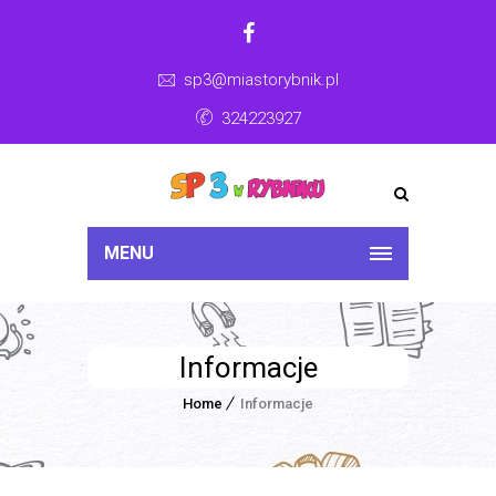
sp3@miastorybnik.pl
324223927
MENU
Informacje
Home
Informacje