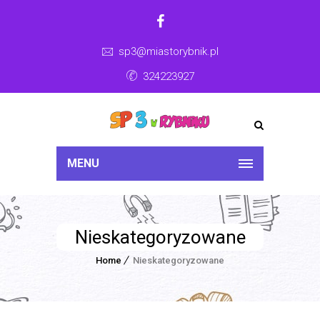
sp3@miastorybnik.pl
324223927
MENU
Nieskategoryzowane
Home
Nieskategoryzowane