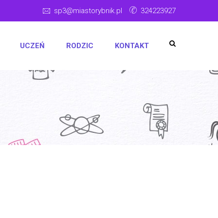
sp3@miastorybnik.pl
324223927
UCZEŃ
RODZIC
KONTAKT