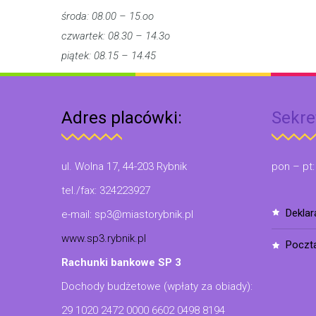
środa: 08.00 – 15.oo
czwartek: 08.30 – 14.3o
piątek: 08.15 – 14.45
Adres placówki:
Sekre
ul. Wolna 17, 44-203 Rybnik
pon – pt:
tel./fax: 324223927
dekla
e-mail: sp3@miastorybnik.pl
www.sp3.rybnik.pl
poczt
Rachunki bankowe SP 3
Dochody budżetowe (wpłaty za obiady):
29 1020 2472 0000 6602 0498 8194