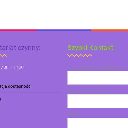
tariat czynny:
Szybki Kontakt:
 7:30 – 14:30
Imię i nazwisko (wymagane)
racja dostępności
Twój email (wymagane)
a
Temat