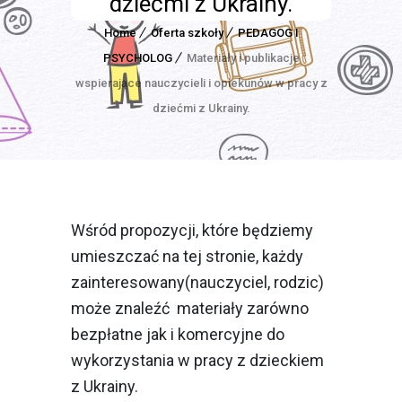
dziećmi z Ukrainy.
Home
Oferta szkoły
PEDAGOG I
PSYCHOLOG
Materiały i publikacje
wspierające nauczycieli i opiekunów w pracy z
dziećmi z Ukrainy.
Wśród propozycji, które będziemy
umieszczać na tej stronie, każdy
zainteresowany(nauczyciel, rodzic)
może znaleźć materiały zarówno
bezpłatne jak i komercyjne do
wykorzystania w pracy z dzieckiem
z Ukrainy.