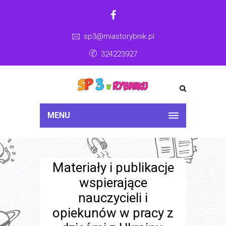
sp3@miastorybnik.pl
324223927
MENU
Materiały i publikacje
wspierające
nauczycieli i
opiekunów w pracy z