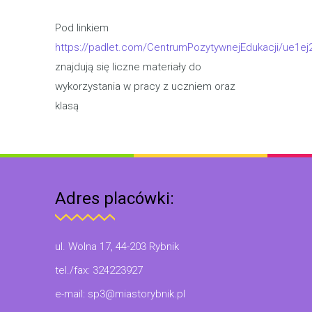
Pod linkiem
https://padlet.com/CentrumPozytywnejEdukacji/ue1e
znajdują się liczne materiały do
wykorzystania w pracy z uczniem oraz
klasą
Adres placówki:
ul. Wolna 17, 44-203 Rybnik
tel./fax: 324223927
e-mail: sp3@miastorybnik.pl