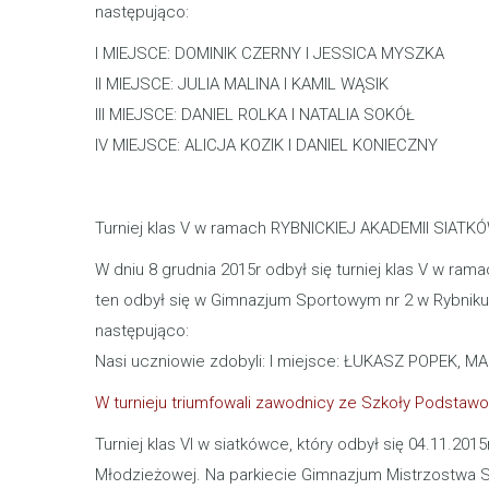
następująco:
I MIEJSCE: DOMINIK CZERNY I JESSICA MYSZKA
II MIEJSCE: JULIA MALINA I KAMIL WĄSIK
III MIEJSCE: DANIEL ROLKA I NATALIA SOKÓŁ
IV MIEJSCE: ALICJA KOZIK I DANIEL KONIECZNY
Turniej klas V w ramach RYBNICKIEJ AKADEMII SIAT
W dniu 8 grudnia 2015r odbył się turniej klas V w 
ten odbył się w Gimnazjum Sportowym nr 2 w Rybniku D
następująco:
Nasi uczniowie zdobyli: I miejsce: ŁUKASZ POPEK,
W turnieju triumfowali zawodnicy ze Szkoły Podstawo
Turniej klas VI w siatkówce, który odbył się 04.11.2
Młodzieżowej. Na parkiecie Gimnazjum Mistrzostwa 