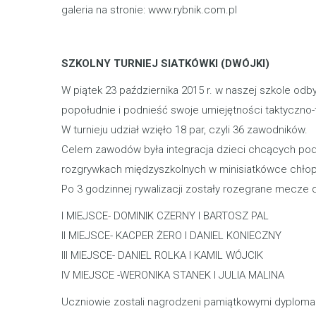
galeria na stronie: www.rybnik.com.pl
SZKOLNY TURNIEJ SIATKÓWKI (DWÓJKI)
W piątek 23 października 2015 r. w naszej szkole odb
popołudnie i podnieść swoje umiejętności taktyczno-
W turnieju udział wzięło 18 par, czyli 36 zawodników.
Celem zawodów była integracja dzieci chcących pod
rozgrywkach międzyszkolnych w minisiatkówce chłop
Po 3 godzinnej rywalizacji zostały rozegrane mecze 
I MIEJSCE- DOMINIK CZERNY I BARTOSZ PAL
II MIEJSCE- KACPER ŻERO I DANIEL KONIECZNY
III MIEJSCE- DANIEL ROLKA I KAMIL WÓJCIK
IV MIEJSCE -WERONIKA STANEK I JULIA MALINA
Uczniowie zostali nagrodzeni pamiątkowymi dyplomam