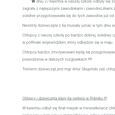
W
dniu 27 kwietnia w naszej szkole odbyły się 
zagrała z najlepszymi zawodnikami i zawodniczkami
solidnie przygotowywała się do tych zawodów już od
Niestety dziewczęta z 6a musiały uznać w tym dniu w
Chłopcy z naszej szkoły po bardzo dobrej, solidnej i
w półfinale wojewódzkim, który odbędzie się w maju.
Chłopcy bardzo zmotywowani będą się przygotowywać
powodzenia w dalszych rozgrywkach.!!!!!
Trenerm dziewcząt jest mgr Artur Skupiński zaś c
Chłopcy i dziewczęta klasy 6a najlepsi w Rybniku !!!!
W kwietniu odbył się finał miejski w minisiatkówce ch