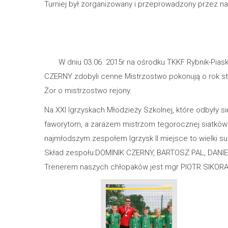
Turniej był zorganizowany i przeprowadzony przez na
W dniu 03.06. 2015r na ośrodku TKKF Rybnik-Piaski 
CZERNY zdobyli cenne Mistrzostwo pokonują o rok star
Żor o mistrzostwo rejony.
Na XXI Igrzyskach Młodzieży Szkolnej, które odbyły si
faworytom, a zarazem mistrzom tegorocznej siatkówki h
najmłodszym zespołem Igrzysk II miejsce to wielki su
Skład zespołu:DOMINIK CZERNY, BARTOSZ PAL, DANIE
Trenerem naszych chłopaków jest mgr PIOTR SIKOR