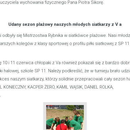
uczyciela wychowania fizycznego Pana Piotra Sikorę.
Udany sezon plażowy naszych młodych siatkarzy z V a
odbyły się Mistrzostwa Rybnika w siatkówce plażowe. Nasi młodz
szych kolegów z klasy sportowej o profilu piłki siatkowej z SP 11
ę 10 i 11 czerwca chłopaki z Va również pokazali się z bardzo dob
alowej, szkole SP 11. Należy podkreślić, że w turnieju brało udzia
kces naszym siatkarzy, którzy solidnie przepracowali cały sezon ha
L KONIECZNY, KACPER ŻERO, KAMIL WĄSIK, DANIEL ROLKA,
A