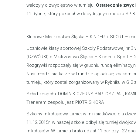
walczyły o zwycięstwo w turnieju.
Ostatecznie zwycię
11 Rybnik, który pokonał w decydującym meczu SP 3 (2)
Klubowe Mistrzostwa Śląska – KINDER + SPORT – min
Uczniowie klasy sportowej Szkoły Podstawowej nr 3 
(CZWÓRKI) o Mistrzostwo Śląska – Kinder + Sport – 
Rozgrywki rozpoczęły się w grudniu rundą eliminacyjną
Nasi młodzi siatkarze w I rundzie spisali się znako
turnieju, który został zorganizowany w Rybniku w G 2
Skład zespołu: DOMINIK CZERNY, BARTOSZ PAL, KAM
Trenerem zespołu jest: PIOTR SIKORA
Szkolny mikołajkowy turniej w minisiatkówce dla dzi
11.12.2015r. w naszej szkole odbył się turniej dwójko
mikołajków. W turnieju brało udział 11 par czyli 22 