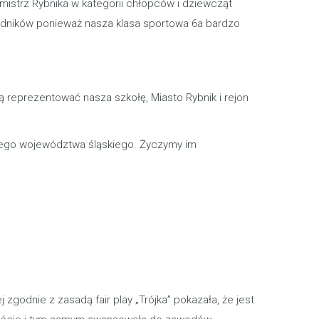
mistrz Rybnika w kategorii chłopców i dziewcząt
odników ponieważ nasza klasa sportowa 6a bardzo
ą reprezentować nasza szkołę, Miasto Rybnik i rejon
zego województwa śląskiego. Życzymy im
 zgodnie z zasadą fair play „Trójka” pokazała, że jest