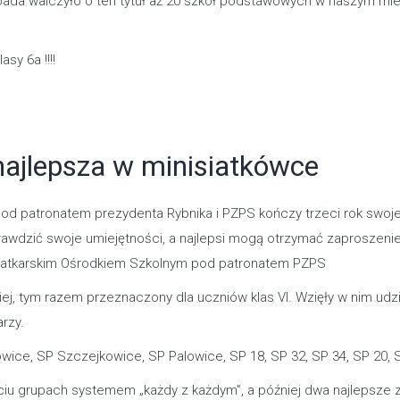
stopada walczyło o ten tytuł aż 20 szkół podstawowych w naszym
sy 6a !!!!
ajlepsza w minisiatkówce
 patronatem prezydenta Rybnika i PZPS kończy trzeci rok swojej d
wdzić swoje umiejętności, a najlepsi mogą otrzymać zaproszenie
iatkarskim Ośrodkiem Szkolnym pod patronatem PZPS
rniej, tym razem przeznaczony dla uczniów klas VI. Wzięły w nim u
arzy.
wice, SP Szczejkowice, SP Palowice, SP 18, SP 32, SP 34, SP 20, 
pięciu grupach systemem „każdy z każdym”, a później dwa najleps