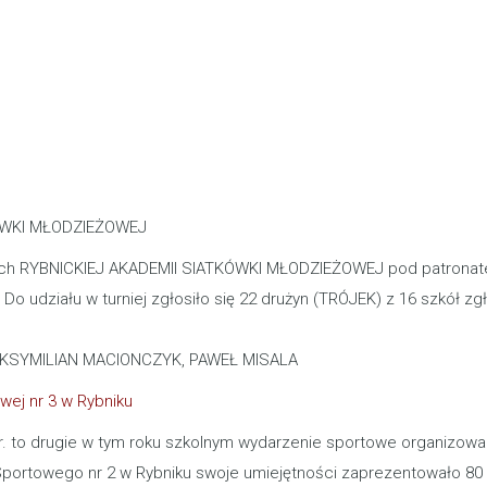
KÓWKI MŁODZIEŻOWEJ
ramach RYBNICKIEJ AKADEMII SIATKÓWKI MŁODZIEŻOWEJ pod patronat
o udziału w turniej zgłosiło się 22 drużyn (TRÓJEK) z 16 szkół zg
 MAKSYMILIAN MACIONCZYK, PAWEŁ MISALA
wej nr 3 w Rybniku
015r. to drugie w tym roku szkolnym wydarzenie sportowe organizow
Sportowego nr 2 w Rybniku swoje umiejętności zaprezentowało 8