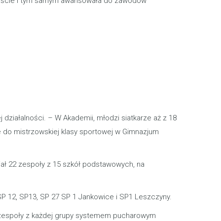
 mieście i tym samym awansowała do zawodów
ziałalności. – W Akademii, młodzi siatkarze aż z 18
 do mistrzowskiej klasy sportowej w Gimnazjum
dział 22 zespoły z 15 szkół podstawowych, na
SP 12, SP13, SP 27 SP 1 Jankowice i SP1 Leszczyny.
ze zespoły z każdej grupy systemem pucharowym