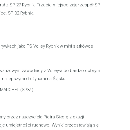
ygrał z SP 27 Rybnik. Trzecie miejsce zajął zespół SP
ice, SP 32 Rybnik.
rywkach jako TS Volley Rybnik w mini siatkówce
.
u rewanżowym zawodnicy z Volley-a po bardzo dobrym
z najlepszymi drużynami na Śląsku.
B MARCHEL (SP34)
ny przez nauczyciela Piotra Sikorę z okazji
oje umiejętności ruchowe. Wyniki przedstawiają się