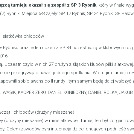
zcą turnieju okazał się zespół z SP 3 Rybnik
, który w finale w
 Rybnik. Miejsca 5-8 zajęły: SP 12 Rybnik, SP 34 Rybnik, SP Palow
i siatkówka chłopców
w Rybniku oraz jeden uczeń z SP 34 uczestniczą w klubowych rozg
2016
. Uczestniczyło w nich 27 drużyn z śląskich klubów piłki siatkowej
micie nie przegrywając nawet jednego spotkania. W drugim turniej
 zapewnili sobie awans do II rundy i tym samym będą dalej walczyć 
IL WĄSIK, KACPER ŻERO, DANIEL KONIECZNY, DANIEL ROLKA, JAKU
ewcząt i chłopców (drużyny mieszane)
wy (drużyny mieszane) w minisiatkówce. Turniej ten był zorganizowa
osoby. Celem zawodów była integracja dzieci chcących podnieść sw