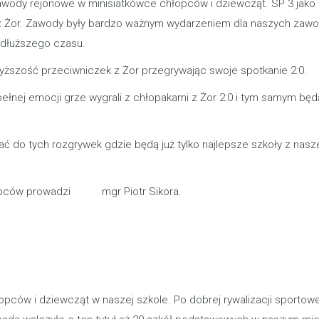
zawody rejonowe w minisiatkówce chłopców i dziewcząt. SP 3 jako 
 z Żor. Zawody były bardzo ważnym wydarzeniem dla naszych zaw
 dłuższego czasu.
yższość przeciwniczek z Żor przegrywając swoje spotkanie 2:0.
 pełnej emocji grze wygrali z chłopakami z Żor 2:0 i tym samym będ
 do tych rozgrywek gdzie będą już tylko najlepsze szkoły z nas
hłopców prowadzi mgr Piotr Sikora.
łopców i dziewcząt w naszej szkole. Po dobrej rywalizacji sportowej