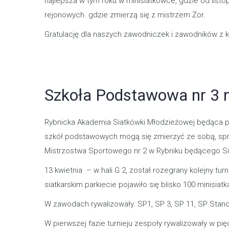
najlepsza w tym roku w minisiatkówce, gdzie od li
rejonowych gdzie zmierzą się z mistrzem Żor.
Gratulację dla naszych zawodniczek i zawodników z kla
Szkoła Podstawowa nr 3 n
Rybnicka Akademia Siatkówki Młodzieżowej będąca pod
szkół podstawowych mogą się zmierzyć ze sobą, spra
Mistrzostwa Sportowego nr 2 w Rybniku będącego S
13 kwietnia – w hali G 2, został rozegrany kolejny tu
siatkarskim parkiecie pojawiło się blisko 100 minisiatk
W zawodach rywalizowały: SP1, SP 3, SP 11, SP Stano
W pierwszej fazie turnieju zespoły rywalizowały w 