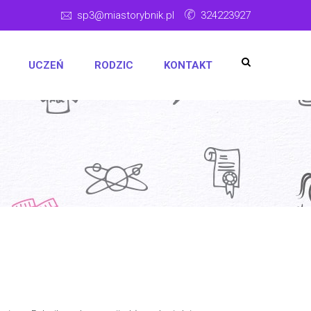
sp3@miastorybnik.pl
324223927
UCZEŃ
RODZIC
KONTAKT