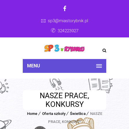
sp3@miastorybnik.pl
324223927
MENU
NASZE PRACE,
KONKURSY
Home
Oferta szkoły
Świetlica
NASZE
PRACE, KONKURSY