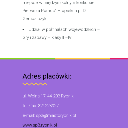
miejsce w międzyszkolnym konkursie
Pierwsza Pomoc” – opiekun p. D.
Gembalczyk
Udział w półfinałach wojewódzkich –
Gry i zabawy – klasy II –IV
Adres placówki:
ul. Wolna 17, 44-203 Rybnik
tel./fax: 324223927
e-mail: sp3@miastorybnik.pl
www.sp3.rybnik.pl