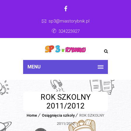
sp3@miastorybnik.pl
324223927
MENU
ROK SZKOLNY
2011/2012
Home
Osiągnięcia szkoły
ROK SZKOLNY
2011/2012