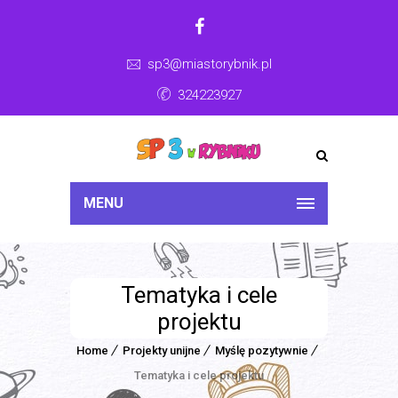
sp3@miastorybnik.pl
324223927
MENU
Tematyka i cele
projektu
Home
Projekty unijne
Myślę pozytywnie
Tematyka i cele projektu