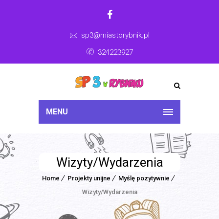
sp3@miastorybnik.pl
324223927
MENU
Wizyty/Wydarzenia
Home
Projekty unijne
Myślę pozytywnie
Wizyty/Wydarzenia