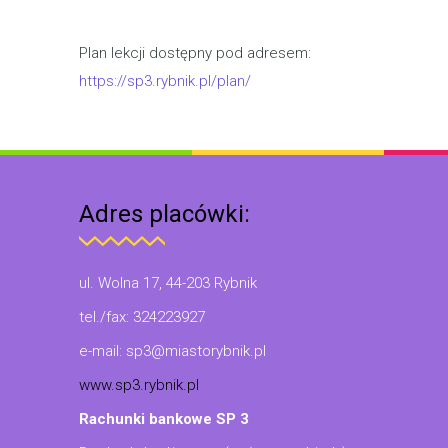
Plan lekcji dostępny pod adresem:
https://sp3.rybnik.pl/plan/
Adres placówki:
ul. Wolna 17, 44-203 Rybnik
tel./fax: 324223927
e-mail: sp3@miastorybnik.pl
www.sp3.rybnik.pl
Rachunki bankowe SP 3