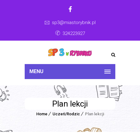
sp3@miastorybnik.pl
324223927
MENU
Plan lekcji
Home
Uczeń/Rodzic
Plan lekcji