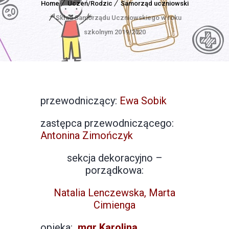
Home
Uczeń/Rodzic
Samorząd uczniowski
Skład Samorządu Uczniowskiego w roku
szkolnym 2019/2020
przewodniczący:
Ewa Sobik
zastępca przewodniczącego:
Antonina Zimończyk
sekcja dekoracyjno –
porządkowa:
Natalia Lenczewska, Marta
Cimienga
opieka:
mgr Karolina