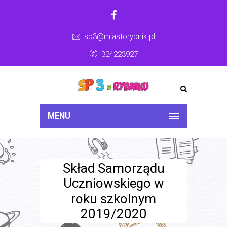
sp3@miastorybnik.pl
324223927
MENU
Skład Samorządu
Uczniowskiego w
roku szkolnym
2019/2020