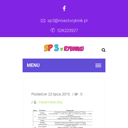
sp3@miastorybnik.pl
324223927
MENU
Posted on 22 lipca 2015
/
0
/
mpiernikarska