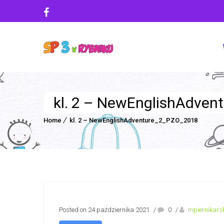
kl. 2 – NewEnglishAdve
Home
kl. 2 – NewEnglishAdventure_2_PZO_2018
Posted on 24 października 2021
/
0
/
mpiernikars