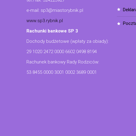
tel./fax: 324223927
dekla
e-mail: sp3@miastorybnik.pl
www.sp3.rybnik.pl
poczt
Rachunki bankowe SP 3
Dochody budżetowe (wpłaty za obiady):
29 1020 2472 0000 6602 0498 8194
Rachunek bankowy Rady Rodziców:
53 8455 0000 3001 0002 3689 0001