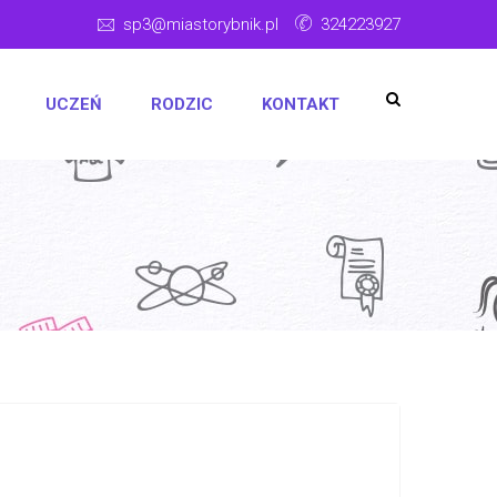
sp3@miastorybnik.pl
324223927
UCZEŃ
RODZIC
KONTAKT