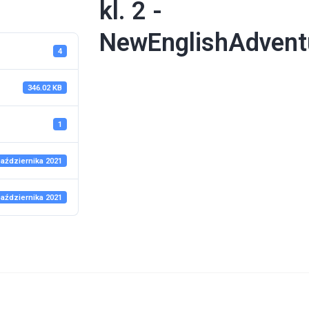
kl. 2 -
NewEnglishAdven
4
346.02 KB
1
października 2021
października 2021