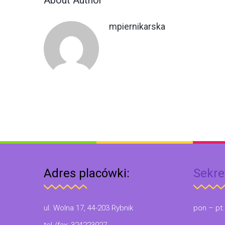
About Author
mpiernikarska
Adres placówki:
Sekre
ul. Wolna 17, 44-203 Rybnik
pon – pt: