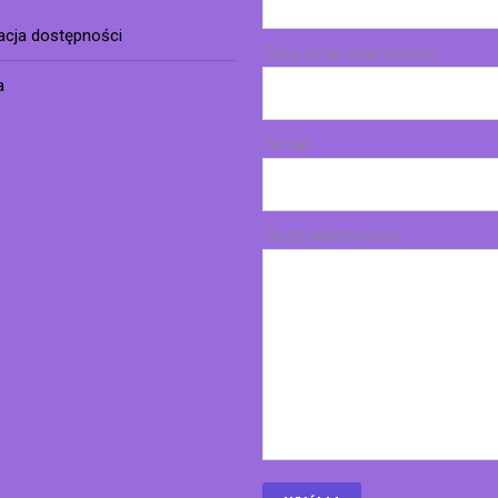
racja dostępności
Twój email (wymagane)
a
Temat
Treść wiadomości