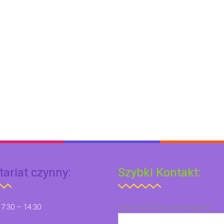
tariat czynny:
Szybki Kontakt:
 7:30 – 14:30
Imię i nazwisko (wymagane)