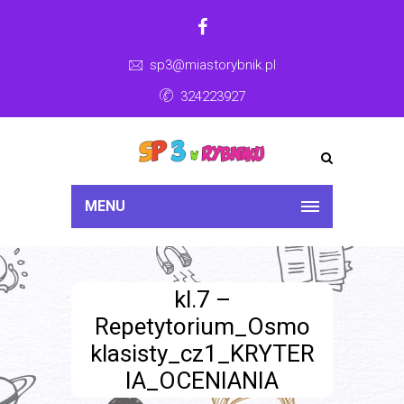
sp3@miastorybnik.pl
324223927
MENU
kl.7 –
Repetytorium_Osmo
klasisty_cz1_KRYTER
IA_OCENIANIA