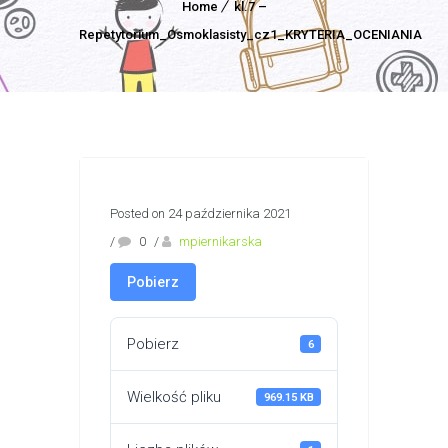
Home
kl.7 –
Repetytorium_Osmoklasisty_cz1_KRYTERIA_OCENIANIA
Posted on 24 października 2021
/
0
/
mpiernikarska
Pobierz
Pobierz
6
Wielkość pliku
969.15 KB