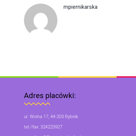
mpiernikarska
Adres placówki:
ul. Wolna 17, 44-203 Rybnik
tel./fax: 324223927