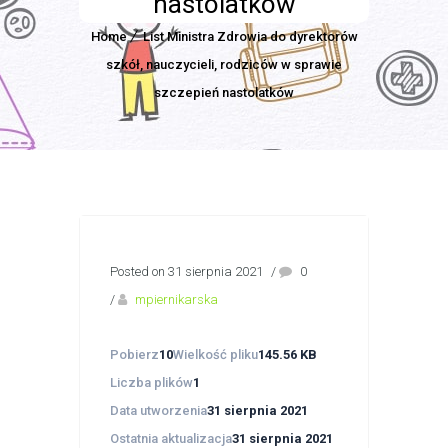
nastolatków
Home
List Ministra Zdrowia do dyrektorów
szkół, nauczycieli, rodziców w sprawie
szczepień nastolatków
Posted on 31 sierpnia 2021
/
0
/
mpiernikarska
Pobierz
10
Wielkość pliku
145.56 KB
Liczba plików
1
Data utworzenia
31 sierpnia 2021
Ostatnia aktualizacja
31 sierpnia 2021