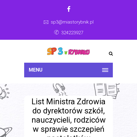
sp3@miastorybnik.pl
324223927
MENU
List Ministra Zdrowia
do dyrektorów szkół,
nauczycieli, rodziców
w sprawie szczepień