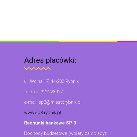
Adres placówki:
ul. Wolna 17, 44-203 Rybnik
tel./fax: 324223927
e-mail: sp3@miastorybnik.pl
www.sp3.rybnik.pl
Rachunki bankowe SP 3
Dochody budżetowe (wpłaty za obiady):