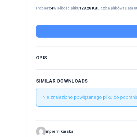
Pobierz
4
Wielkość pliku
128.28 KB
Liczba plików
1
Data u
OPIS
SIMILAR DOWNLOADS
Nie znaleziono powiązanego pliku do pobrania
mpiernikarska