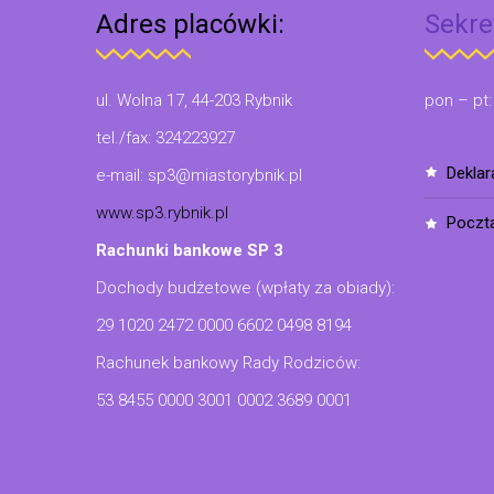
Adres placówki:
Sekre
ul. Wolna 17, 44-203 Rybnik
pon – pt:
tel./fax: 324223927
dekla
e-mail: sp3@miastorybnik.pl
www.sp3.rybnik.pl
poczt
Rachunki bankowe SP 3
Dochody budżetowe (wpłaty za obiady):
29 1020 2472 0000 6602 0498 8194
Rachunek bankowy Rady Rodziców:
53 8455 0000 3001 0002 3689 0001