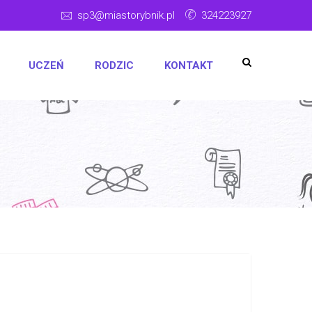
sp3@miastorybnik.pl
324223927
UCZEŃ
RODZIC
KONTAKT