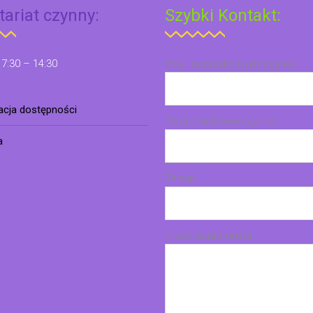
tariat czynny:
Szybki Kontakt:
 7:30 – 14:30
Imię i nazwisko (wymagane)
racja dostępności
Twój email (wymagane)
a
Temat
Treść wiadomości