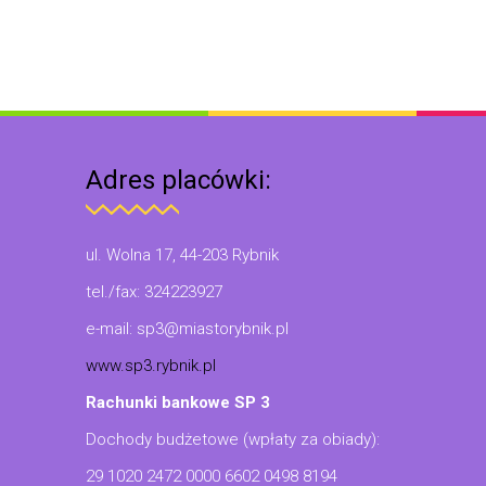
Adres placówki:
ul. Wolna 17, 44-203 Rybnik
tel./fax: 324223927
e-mail: sp3@miastorybnik.pl
www.sp3.rybnik.pl
Rachunki bankowe SP 3
Dochody budżetowe (wpłaty za obiady):
29 1020 2472 0000 6602 0498 8194