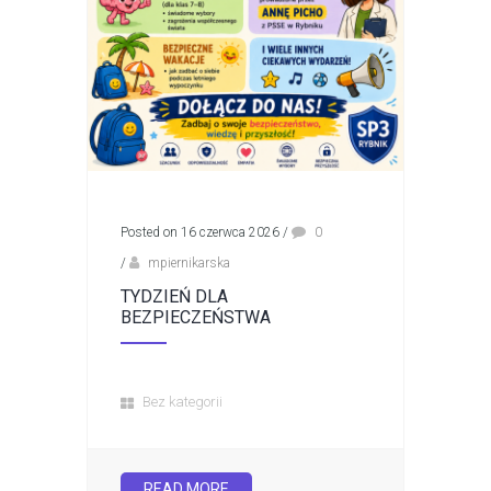
Posted on 16 czerwca 2026
/
0
/
mpiernikarska
TYDZIEŃ DLA
BEZPIECZEŃSTWA
Bez kategorii
READ MORE