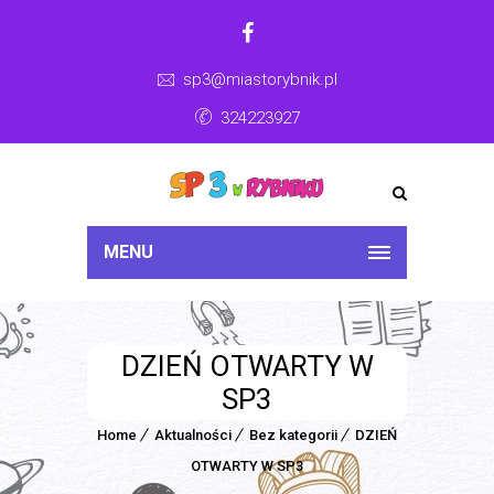
sp3@miastorybnik.pl
324223927
MENU
DZIEŃ OTWARTY W
SP3
Home
Aktualności
Bez kategorii
DZIEŃ
OTWARTY W SP3