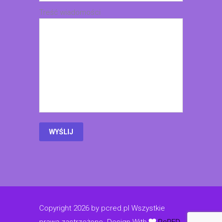
Treść wiadomości
Copyright 2026 by pcred.pl Wszystkie
prawa zastrzeżone.
Design With
PcRED