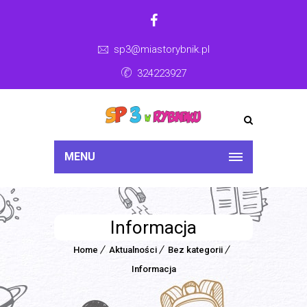
sp3@miastorybnik.pl
324223927
MENU
Informacja
Home
Aktualności
Bez kategorii
Informacja