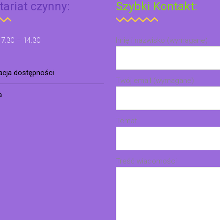
tariat czynny:
Szybki Kontakt:
 7:30 – 14:30
Imię i nazwisko (wymagane)
racja dostępności
Twój email (wymagane)
a
Temat
Treść wiadomości