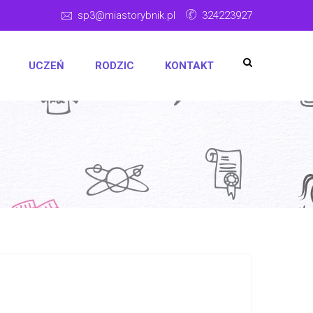
sp3@miastorybnik.pl
324223927
UCZEŃ
RODZIC
KONTAKT