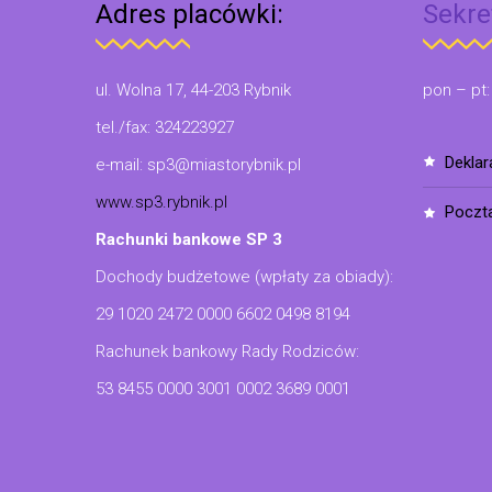
Adres placówki:
Sekre
ul. Wolna 17, 44-203 Rybnik
pon – pt:
tel./fax: 324223927
dekla
e-mail: sp3@miastorybnik.pl
www.sp3.rybnik.pl
poczt
Rachunki bankowe SP 3
Dochody budżetowe (wpłaty za obiady):
29 1020 2472 0000 6602 0498 8194
Rachunek bankowy Rady Rodziców:
53 8455 0000 3001 0002 3689 0001