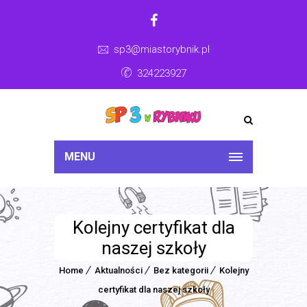
sp3@miastorybnik.pl
324223927
MENU
Kolejny certyfikat dla
naszej szkoły
Home
Aktualności
Bez kategorii
Kolejny
certyfikat dla naszej szkoły