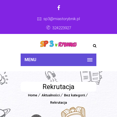
sp3@miastorybnik.pl
324223927
MENU
Rekrutacja
Home
Aktualności
Bez kategorii
Rekrutacja