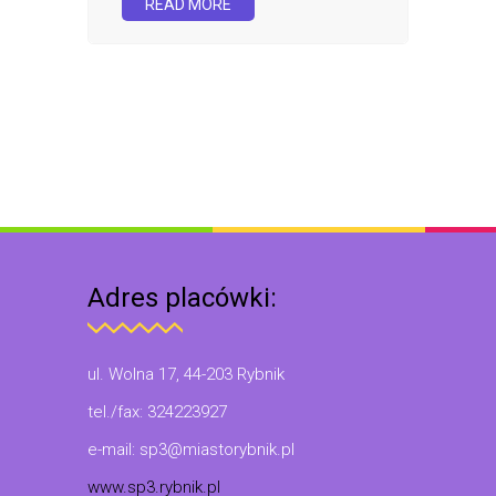
READ MORE
Adres placówki:
ul. Wolna 17, 44-203 Rybnik
tel./fax: 324223927
e-mail: sp3@miastorybnik.pl
www.sp3.rybnik.pl