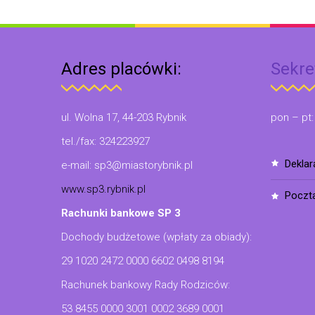
Adres placówki:
Sekre
ul. Wolna 17, 44-203 Rybnik
pon – pt:
tel./fax: 324223927
dekla
e-mail: sp3@miastorybnik.pl
www.sp3.rybnik.pl
poczt
Rachunki bankowe SP 3
Dochody budżetowe (wpłaty za obiady):
29 1020 2472 0000 6602 0498 8194
Rachunek bankowy Rady Rodziców:
53 8455 0000 3001 0002 3689 0001