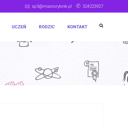
sp3@miastorybnik.pl
324223927
UCZEŃ
RODZIC
KONTAKT