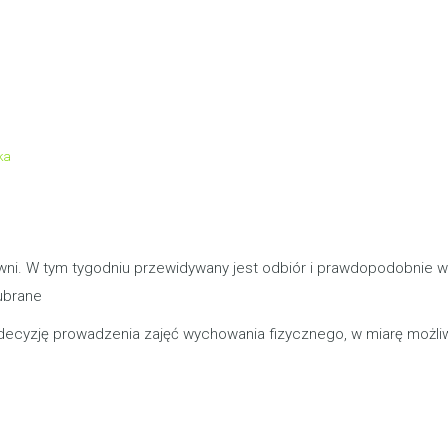
ka
ni. W tym tygodniu przewidywany jest odbiór i prawdopodobnie 
 ubrane
ecyzję prowadzenia zajęć wychowania fizycznego, w miarę możliwoś