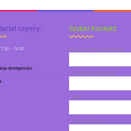
tariat czynny:
Szybki Kontakt:
 7:30 – 14:30
Imię i nazwisko (wymagane)
racja dostępności
Twój email (wymagane)
a
Temat
Treść wiadomości