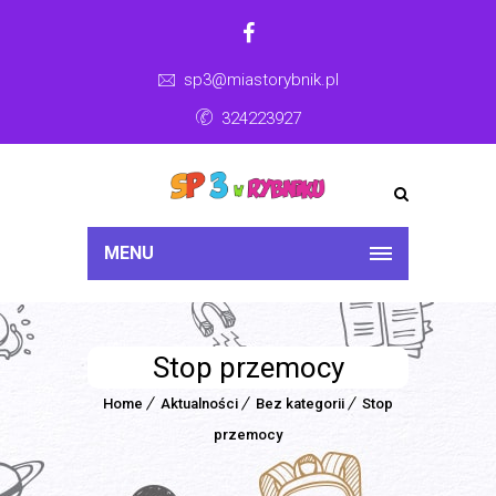
sp3@miastorybnik.pl
324223927
MENU
Stop przemocy
Home
Aktualności
Bez kategorii
Stop
przemocy