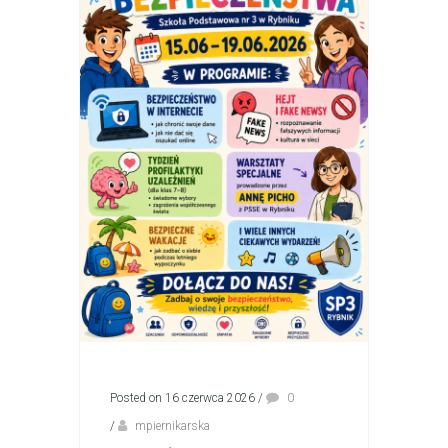
Posted on 16 czerwca 2026
/
0
/
mpiernikarska