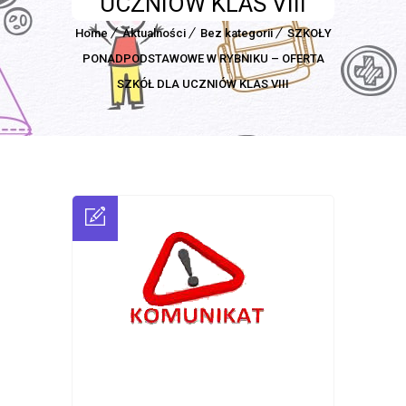
UCZNIÓW KLAS VIII
Home
Aktualności
Bez kategorii
SZKOŁY
PONADPODSTAWOWE W RYBNIKU – OFERTA
SZKÓŁ DLA UCZNIÓW KLAS VIII