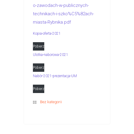
o-zawodach-w-publicznych-
technikach-i-szko%C5%82ach-
miasta-Rybnika.pdf
Kopia-oferta-2021
Pobierz
Ulotka-naborowa-2021
Pobierz
Nabór-2021-prezentacja-UM
Pobierz
Bez kategorii