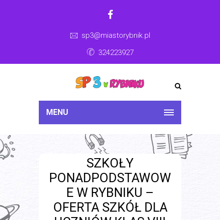
sp3@miastorybnik.pl
324223927
MENU
SZKOŁY
PONADPODSTAWOW
E W RYBNIKU –
OFERTA SZKÓŁ DLA