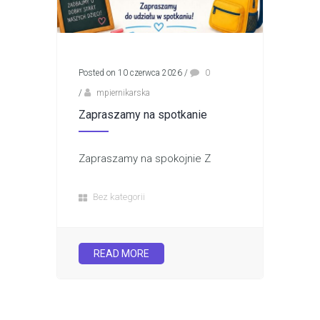
Posted on 10 czerwca 2026
/
0
/
mpiernikarska
Zapraszamy na spotkanie
Zapraszamy na spokojnie Z
Bez kategorii
READ MORE