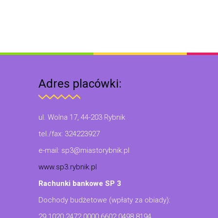
Adres placówki:
ul. Wolna 17, 44-203 Rybnik
tel./fax: 324223927
e-mail: sp3@miastorybnik.pl
www.sp3.rybnik.pl
Rachunki bankowe SP 3
Dochody budżetowe (wpłaty za obiady):
29 1020 2472 0000 6602 0498 8194