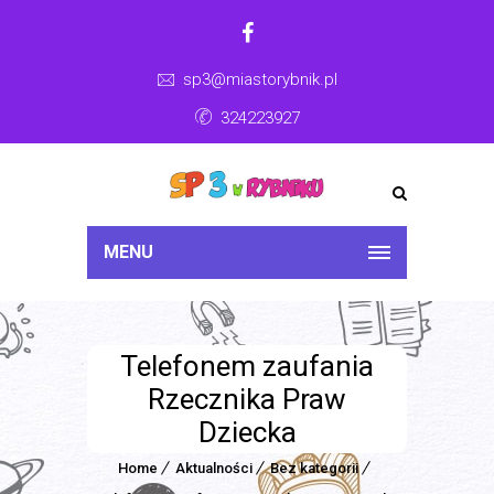
sp3@miastorybnik.pl
324223927
MENU
Telefonem zaufania
Rzecznika Praw
Dziecka
Home
Aktualności
Bez kategorii