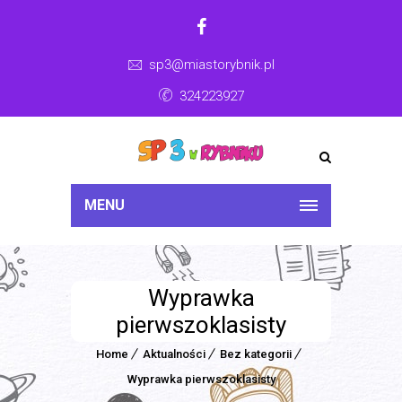
sp3@miastorybnik.pl
324223927
MENU
Wyprawka
pierwszoklasisty
Home
Aktualności
Bez kategorii
Wyprawka pierwszoklasisty