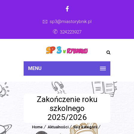
sp3@miastorybnik.pl
324223927
MENU
Zakończenie roku
szkolnego
2025/2026
Home
Aktualności
Bez kategorii