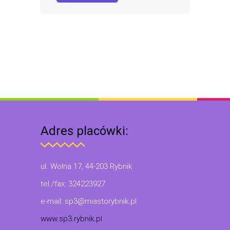
Adres placówki:
ul. Wolna 17, 44-203 Rybnik
tel./fax: 324223927
e-mail: sp3@miastorybnik.pl
www.sp3.rybnik.pl