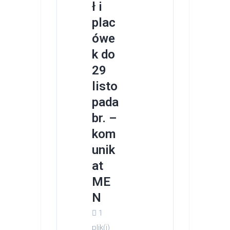
ł i
plac
ówe
k do
29
listo
pada
br. –
kom
unik
at
ME
N
1
plik(i)