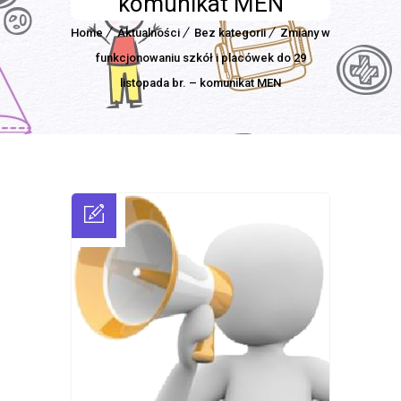
komunikat MEN
Home
Aktualności
Bez kategorii
Zmiany w
funkcjonowaniu szkół i placówek do 29
listopada br. – komunikat MEN