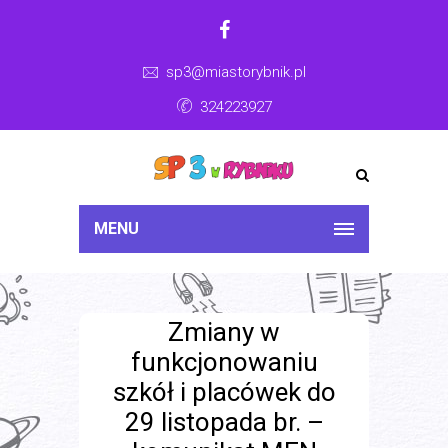
sp3@miastorybnik.pl
324223927
MENU
Zmiany w
funkcjonowaniu
szkół i placówek do
29 listopada br. –