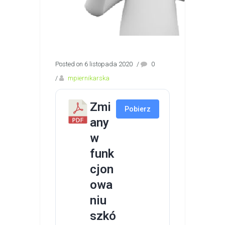
Posted on 6 listopada 2020
/
0
/
mpiernikarska
Zmi
Pobierz
any
w
funk
cjon
owa
niu
szkó