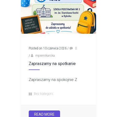
Posted on 10 czerwca 2026
/
0
/
mpiernikarska
Zapraszamy na spotkanie
Zapraszamy na spokojnie Z
Bez kategorii
READ MORE