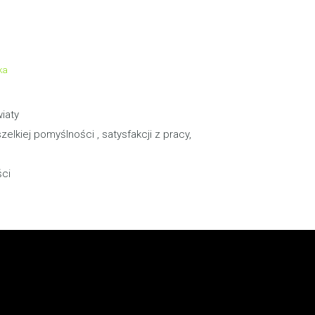
ka
iaty
lkiej pomyślności , satysfakcji z pracy,
ści