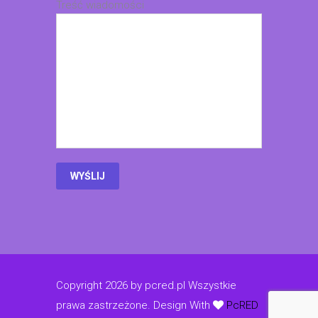
Treść wiadomości
Copyright 2026 by pcred.pl Wszystkie
prawa zastrzeżone.
Design With
PcRED