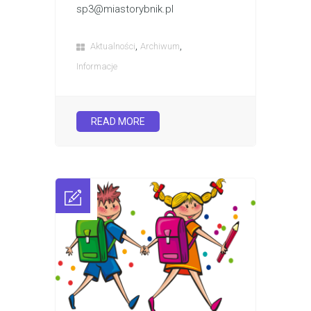
sp3@miastorybnik.pl
,
,
Aktualności
Archiwum
Informacje
READ MORE