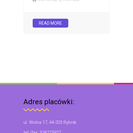
READ MORE
Adres placówki:
ul. Wolna 17, 44-203 Rybnik
tel./fax: 324223927