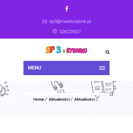
sp3@miastorybnik.pl
324223927
MENU
Home
Aktualności
Aktualności