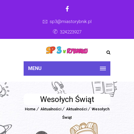
sp3@miastorybnik.pl
324223927
MENU
Wesołych Świąt
Home
Aktualności
Aktualności
Wesołych
Świąt