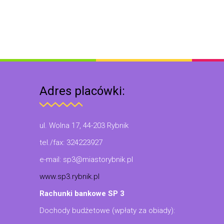
Adres placówki:
ul. Wolna 17, 44-203 Rybnik
tel./fax: 324223927
e-mail: sp3@miastorybnik.pl
www.sp3.rybnik.pl
Rachunki bankowe SP 3
Dochody budżetowe (wpłaty za obiady):