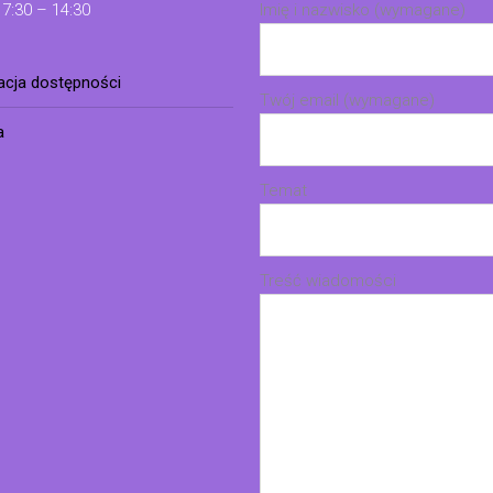
 7:30 – 14:30
Imię i nazwisko (wymagane)
racja dostępności
Twój email (wymagane)
a
Temat
Treść wiadomości