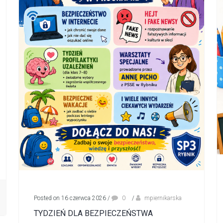
Posted on 16 czerwca 2026
/
0
/
mpiernikarska
TYDZIEŃ DLA BEZPIECZEŃSTWA