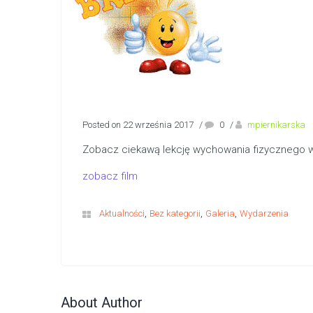
Posted on 22 września 2017
/
0
/
mpiernikarska
Zobacz ciekawą lekcję wychowania fizycznego w kl
zobacz film
,
,
,
Aktualności
Bez kategorii
Galeria
Wydarzenia
About Author