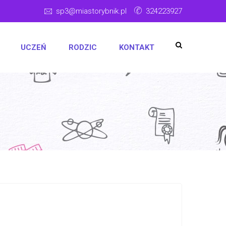
sp3@miastorybnik.pl
324223927
UCZEŃ
RODZIC
KONTAKT