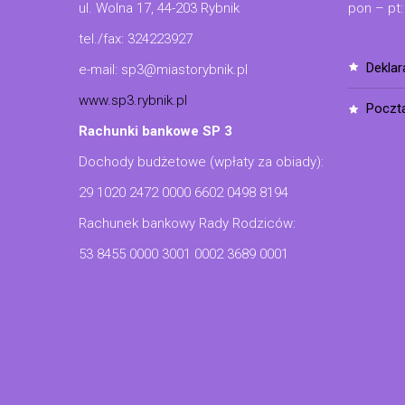
ul. Wolna 17, 44-203 Rybnik
pon – pt:
tel./fax: 324223927
dekla
e-mail: sp3@miastorybnik.pl
www.sp3.rybnik.pl
poczt
Rachunki bankowe SP 3
Dochody budżetowe (wpłaty za obiady):
29 1020 2472 0000 6602 0498 8194
Rachunek bankowy Rady Rodziców:
53 8455 0000 3001 0002 3689 0001