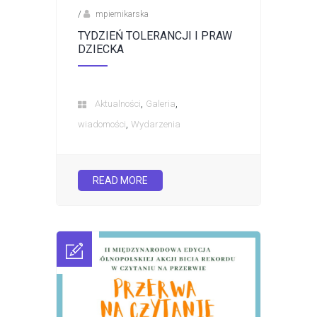
/
mpiernikarska
TYDZIEŃ TOLERANCJI I PRAW
DZIECKA
,
,
Aktualności
Galeria
,
wiadomości
Wydarzenia
READ MORE