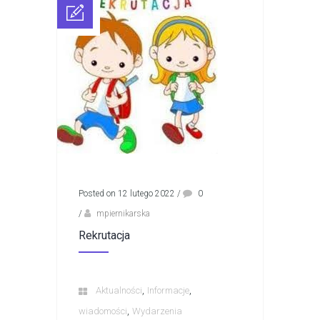
Posted on 12 lutego 2022
/
0
/
mpiernikarska
Rekrutacja
,
,
Aktualności
Informacje
,
wiadomości
Wydarzenia