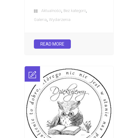
,
,
Aktualności
Bez kategorii
,
Galeria
Wydarzenia
READ MORE