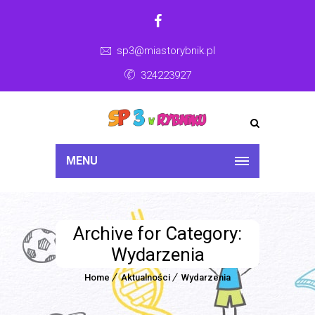
sp3@miastorybnik.pl
324223927
MENU
Archive for Category:
Wydarzenia
Home
Aktualności
Wydarzenia