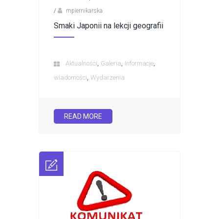
/
mpiernikarska
Smaki Japonii na lekcji geografii
,
,
,
Aktualności
Galeria
Informacje
,
wiadomości
Wydarzenia
READ MORE