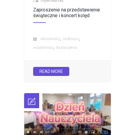
/
mpiernikarska
Zaproszenie na przedstawienie
świąteczne i koncert kolęd
,
,
Aktualności
Jadłospis
,
wiadomości
Wydarzenia
READ MORE