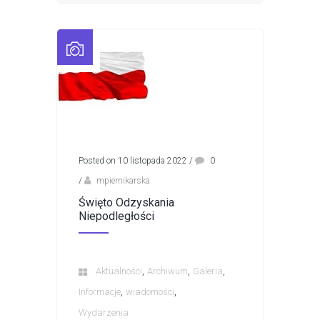
Posted on 10 listopada 2022
/
0
/
mpiernikarska
Święto Odzyskania
Niepodległości
,
,
,
Aktualności
Archiwum
Galeria
,
,
Informacje
wiadomości
Wydarzenia