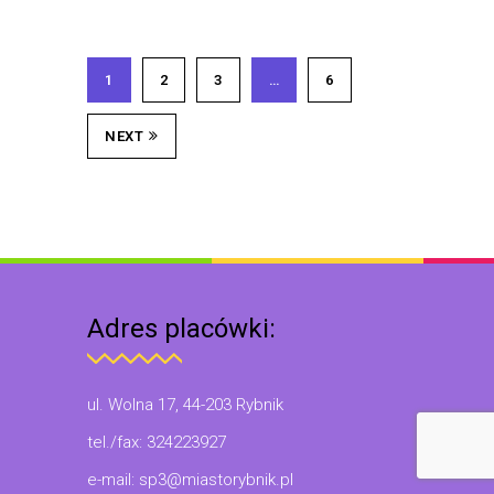
1
2
3
…
6
NEXT
Adres placówki:
ul. Wolna 17, 44-203 Rybnik
tel./fax: 324223927
e-mail: sp3@miastorybnik.pl