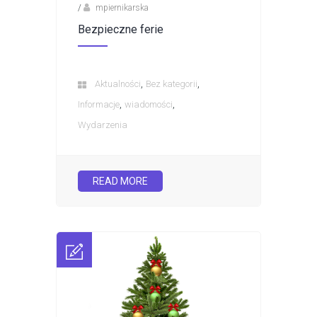
/
mpiernikarska
Bezpieczne ferie
,
,
Aktualności
Bez kategorii
,
,
Informacje
wiadomości
Wydarzenia
READ MORE