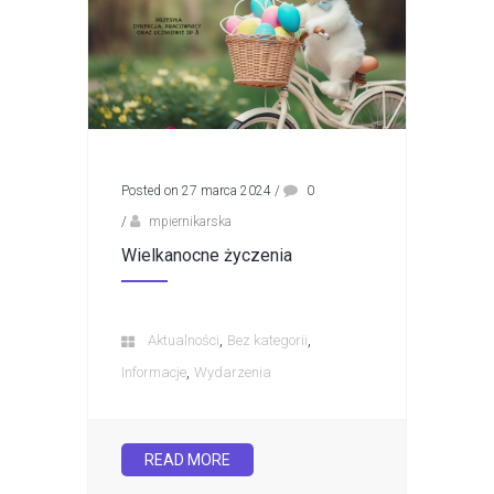
Posted on 27 marca 2024
/
0
/
mpiernikarska
Wielkanocne życzenia
,
,
Aktualności
Bez kategorii
,
Informacje
Wydarzenia
READ MORE