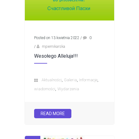
Posted on 13 kwietnia 2022
/
0
/
mpiernikarska
Wesołego Alleluja!!!
,
,
,
Aktualności
Galeria
Informacje
,
wiadomości
Wydarzenia
READ MORE