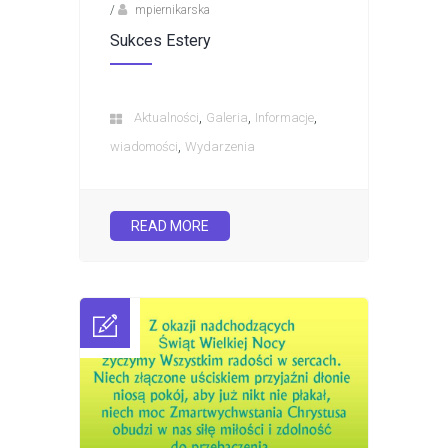
/
mpiernikarska
Sukces Estery
,
,
,
Aktualności
Galeria
Informacje
,
wiadomości
Wydarzenia
READ MORE