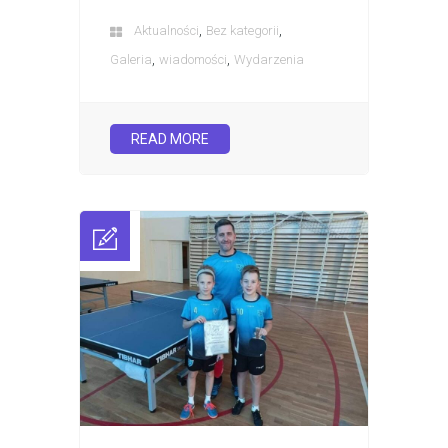
,
,
Aktualności
Bez kategorii
,
,
Galeria
wiadomości
Wydarzenia
READ MORE