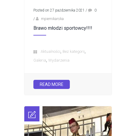
Posted on 27 października 2021
/
0
/
mpiernikarska
Brawo młodzi sportowcy!!!!
,
,
Aktualności
Bez kategorii
,
Galeria
Wydarzenia
READ MORE