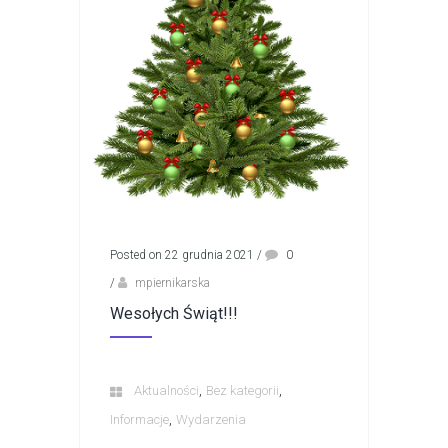
Posted on 22 grudnia 2021
/
0
/
mpiernikarska
Wesołych Świąt!!!
,
,
Aktualności
Bez kategorii
,
Informacje
Wydarzenia