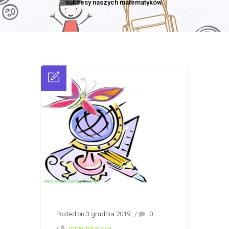
sukcesy naszych matematyków.
Posted on 3 grudnia 2019
/
0
/
mpiernikarska