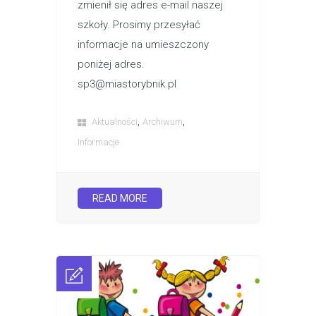
zmienił się adres e-mail naszej
szkoły. Prosimy przesyłać
informacje na umieszczony
poniżej adres.
sp3@miastorybnik.pl
,
,
Aktualności
Archiwum
Informacje
READ MORE