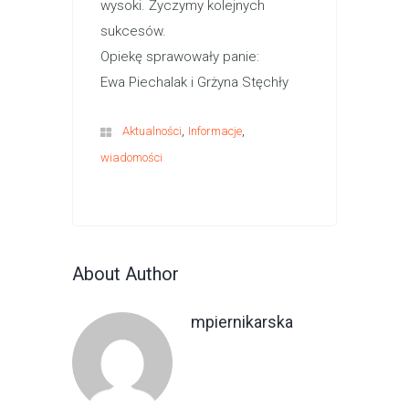
wysoki. Życzymy kolejnych
sukcesów.
Opiekę sprawowały panie:
Ewa Piechalak i Grżyna Stęchły
,
,
Aktualności
Informacje
wiadomości
About Author
mpiernikarska