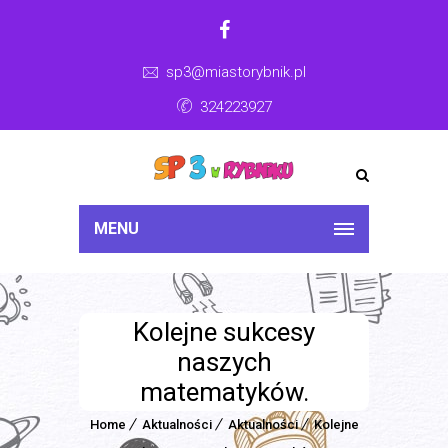
sp3@miastorybnik.pl
324223927
MENU
Kolejne sukcesy
naszych
matematyków.
Home
Aktualności
Aktualności
Kolejne