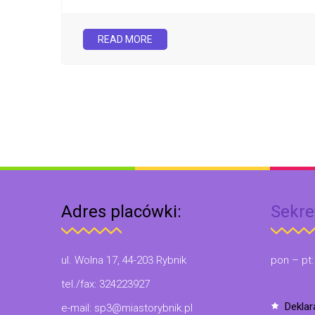
READ MORE
Adres placówki:
Sekre
ul. Wolna 17, 44-203 Rybnik
pon – pt:
tel./fax: 324223927
dekla
e-mail: sp3@miastorybnik.pl