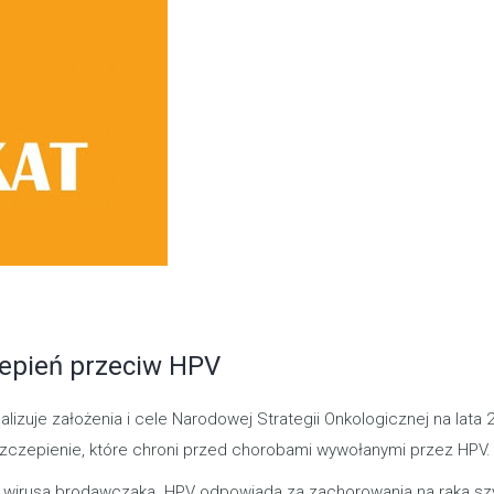
epień przeciw HPV
zuje założenia i cele Narodowej Strategii Onkologicznej na lata
szczepienie, które chroni przed chorobami wywołanymi przez HPV.
o wirusa brodawczaka. HPV odpowiada za zachorowania na raka szy