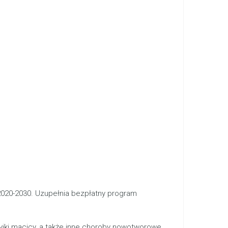
 2020-2030. Uzupełnia bezpłatny program
jki macicy, a także inne choroby nowotworowe.