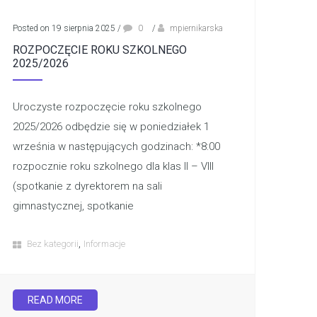
Posted on 19 sierpnia 2025
/
0
/
mpiernikarska
ROZPOCZĘCIE ROKU SZKOLNEGO
2025/2026
Uroczyste rozpoczęcie roku szkolnego
2025/2026 odbędzie się w poniedziałek 1
września w następujących godzinach: *8:00
rozpocznie roku szkolnego dla klas II – VIII
(spotkanie z dyrektorem na sali
gimnastycznej, spotkanie
,
Bez kategorii
Informacje
READ MORE