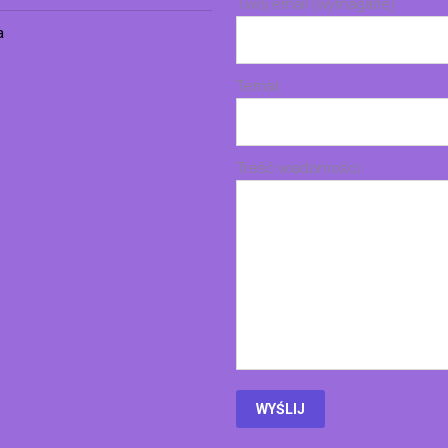
Twój email (wymagane)
a
Temat
Treść wiadomości