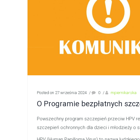
Posted on 27 września 2024
/
0
/
mpiernikarska
O Programie bezpłatnych szcz
Powszechny program szczepień przeciw HPV reali
szczepień ochronnych dla dzieci i młodzieży o 
HPV (Human Papilloma Virus) to nazwa ludzkieg