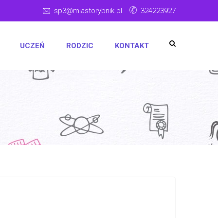
sp3@miastorybnik.pl
324223927
UCZEŃ
RODZIC
KONTAKT