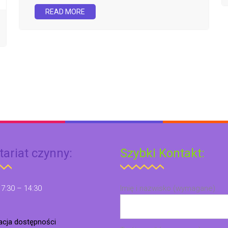
READ MORE
tariat czynny:
Szybki Kontakt:
 7:30 – 14:30
Imię i nazwisko (wymagane)
racja dostępności