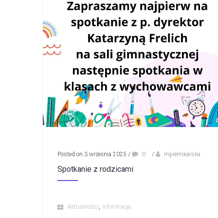
Posted on 3 września 2025
/
0
/
mpiernikarska
Spotkanie z rodzicami
,
Aktualności
Informacje