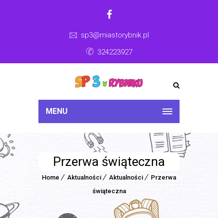
sp3@miastorybnik.pl
324223927
MENU
Przerwa świąteczna
Home
Aktualności
Aktualności
Przerwa
świąteczna